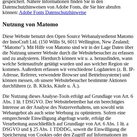
gespeichert. Nähere Informationen finden Sie in den
Datenschutzhinweisen von Adobe Fonts, die Sie hier abrufen
können:
Adobe Fonts Datenschutzhinweise
Nutzung von Matomo
Diese Website benutzt den Open Source Webanalysedienst Matomo
der InnoCraft Ltd. (150 Willis St, 6011 Wellington, New Zealand;
"Matomo"). Mit Hilfe von Matomo sind wir in der Lage Daten über
die Nutzung unserer Website durch die Websitebesucher zu erfassen
und zu analysieren. Hierdurch können wir u. a. herausfinden, wann
welche Seitenaufrufe getätigt wurden und aus welcher Region sie
kommen. Außerdem erfassen wir verschiedene Logdateien (z. B. IP-
Adresse, Referrer, verwendete Browser und Betriebssysteme) und
können messen, ob unsere Websitebesucher bestimmte Aktionen
durchführen (z. B. Klicks, Käufe u. Ä.).
Die Nutzung dieses Analyse-Tools erfolgt auf Grundlage von Art. 6
Abs. 1 lit. f DSGVO. Der Websitebetreiber hat ein berechtigtes
Interesse an der Analyse des Nutzerverhaltens, um sowohl sein
Webangebot als auch seine Werbung zu optimieren. Sofern eine
entsprechende Einwilligung abgefragt wurde, erfolgt die
Verarbeitung ausschließlich auf Grundlage von Art. 6 Abs. 1 lit. a
DSGVO und § 25 Abs. 1 TDDDG, soweit die Einwilligung die
Speicherung von Cookies oder den Zugriff auf Informationen im